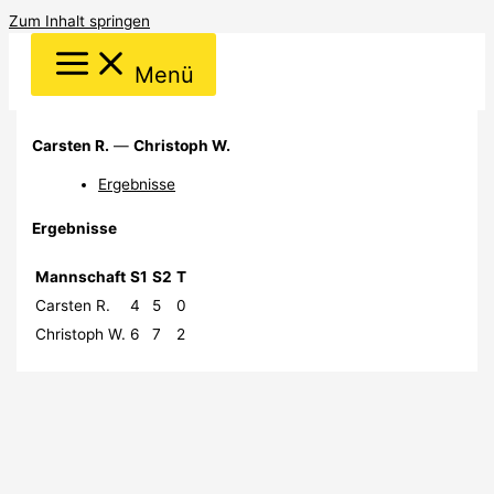
Zum Inhalt springen
Menü
Carsten R.
—
Christoph W.
Ergebnisse
Ergebnisse
Mannschaft
S1
S2
T
Carsten R.
4
5
0
Christoph W.
6
7
2