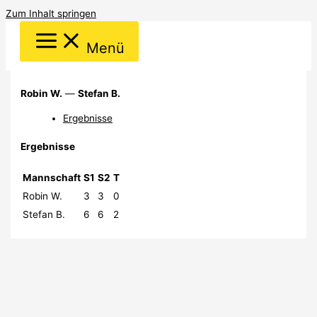
Zum Inhalt springen
Menü
Robin W.
—
Stefan B.
Ergebnisse
Ergebnisse
Mannschaft
S1
S2
T
Robin W.
3
3
0
Stefan B.
6
6
2